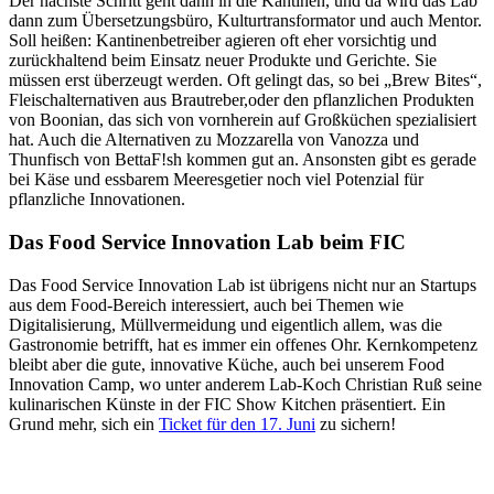
Der nächste Schritt geht dann in die Kantinen, und da wird das Lab
dann zum Übersetzungsbüro, Kulturtransformator und auch Mentor.
Soll heißen: Kantinenbetreiber agieren oft eher vorsichtig und
zurückhaltend beim Einsatz neuer Produkte und Gerichte. Sie
müssen erst überzeugt werden. Oft gelingt das, so bei „Brew Bites“,
Fleischalternativen aus Brautreber,oder den pflanzlichen Produkten
von Boonian, das sich von vornherein auf Großküchen spezialisiert
hat. Auch die Alternativen zu Mozzarella von Vanozza und
Thunfisch von BettaF!sh kommen gut an. Ansonsten gibt es gerade
bei Käse und essbarem Meeresgetier noch viel Potenzial für
pflanzliche Innovationen.
Das Food Service Innovation Lab beim FIC
Das Food Service Innovation Lab ist übrigens nicht nur an Startups
aus dem Food-Bereich interessiert, auch bei Themen wie
Digitalisierung, Müllvermeidung und eigentlich allem, was die
Gastronomie betrifft, hat es immer ein offenes Ohr. Kernkompetenz
bleibt aber die gute, innovative Küche, auch bei unserem Food
Innovation Camp, wo unter anderem Lab-Koch Christian Ruß seine
kulinarischen Künste in der FIC Show Kitchen präsentiert. Ein
Grund mehr, sich ein
Ticket für den 17. Juni
zu sichern!