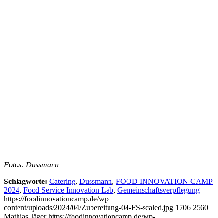
Fotos: Dussmann
Schlagworte:
Catering
,
Dussmann
,
FOOD INNOVATION CAMP
2024
,
Food Service Innovation Lab
,
Gemeinschaftsverpflegung
https://foodinnovationcamp.de/wp-
content/uploads/2024/04/Zubereitung-04-FS-scaled.jpg
1706
2560
Mathias Jäger
https://foodinnovationcamp.de/wp-